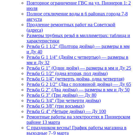
Повторное ограничение ГВС на ул. Пионеров 1: 2
июля
Полное отключение воды в 6 районах города 7-8
августа
Продление ремонтных работ на Советской
(адреса)
Размеры трубных резьб в миллиметрах: таблица и
характеристики
Резьба G 1 1/2" (Полтора дюйма) — размеры в мм
и Ду 40
Резьба G 1 1/4" (Дюйм с четвертью) — размеры в
мм и Ду 32
Резьба G 1" (Один дюйм) — размеры в мм и Ду 25
Резьба G 1/2" (одна вторая, пол дюйма)
Резьба G 1/4" (четверть дюйма, одна четвертая)
Резьба G 2 1/2" (Два с половиной дюйма) — Ду 65
Резьба G 2" (Два дюйма) — размеры в мм и Ду 50
Резьба G 3" (Три дюйма) — Ду 80
Резьба G 3/4" (Три четверти дюйма)
Резьба G 3/8" (три восьмых)
Резьба G 4" (Четыре дюйма) — Ду 100
Ремонтные работы на электросетях в Пионерском
районе 13 марта
С праздником весны! График работы магазина в
выходные 7–9 марта