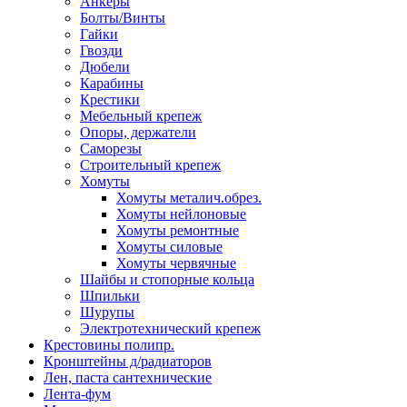
Анкеры
Болты/Винты
Гайки
Гвозди
Дюбели
Карабины
Крестики
Мебельный крепеж
Опоры, держатели
Саморезы
Строительный крепеж
Хомуты
Хомуты металич.обрез.
Хомуты нейлоновые
Хомуты ремонтные
Хомуты силовые
Хомуты червячные
Шайбы и стопорные кольца
Шпильки
Шурупы
Электротехнический крепеж
Крестовины полипр.
Кронштейны д/радиаторов
Лен, паста сантехнические
Лента-фум