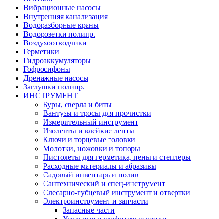
Вибрационные насосы
Внутренняя канализация
Водоразборные краны
Водорозетки полипр.
Воздухоотводчики
Герметики
Гидроаккумуляторы
Гофросифоны
Дренажные насосы
Заглушки полипр.
ИНСТРУМЕНТ
Буры, сверла и биты
Вантузы и тросы для прочистки
Измерительный инструмент
Изоленты и клейкие ленты
Ключи и торцевые головки
Молотки, ножовки и топоры
Пистолеты для герметика, пены и степлеры
Расходные материалы и абразивы
Садовый инвентарь и полив
Сантехнический и спец-инструмент
Слесарно-губцевый инструмент и отвертки
Электроинструмент и запчасти
Запасные части
Угольные и графитовые щетки