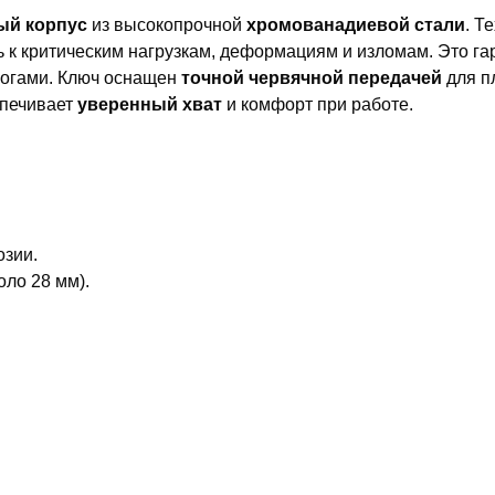
ый корпус
из высокопрочной
хромованадиевой стали
. Т
ть к критическим нагрузкам, деформациям и изломам. Это г
огами. Ключ оснащен
точной червячной передачей
для п
спечивает
уверенный хват
и комфорт при работе.
озии.
оло 28 мм).