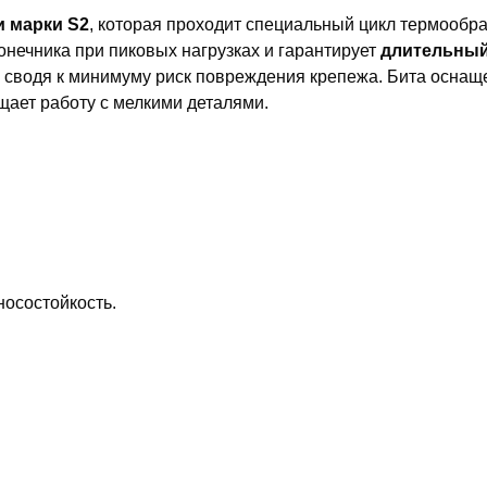
и марки S2
, которая проходит специальный цикл термообр
онечника при пиковых нагрузках и гарантирует
длительный
, сводя к минимуму риск повреждения крепежа. Бита осна
щает работу с мелкими деталями.
осостойкость.