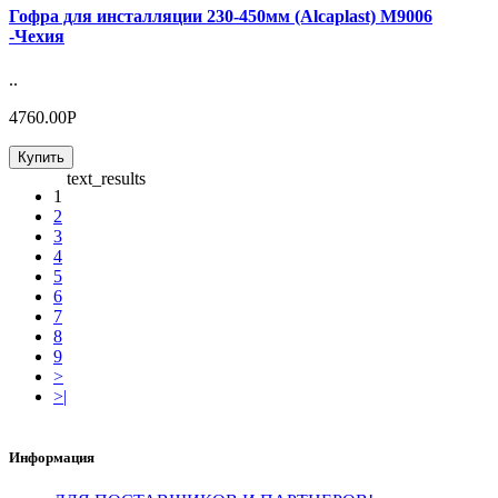
Гофра для инсталляции 230-450мм (Alcaplast) М9006
-Чехия
..
4760.00Р
Купить
text_results
1
2
3
4
5
6
7
8
9
>
>|
Информация