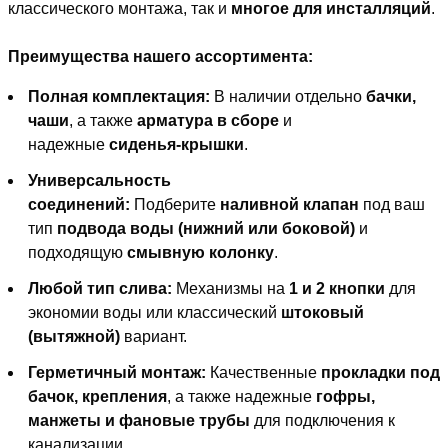
классического монтажа, так и
многое для инсталляций
.
Преимущества нашего ассортимента:
Полная комплектация:
В наличии отдельно
бачки,
чаши
, а также
арматура в сборе
и
надежные
сиденья-крышки
.
Универсальность
соединений:
Подберите
наливной клапан
под ваш
тип
подвода воды (нижний или боковой)
и
подходящую
смывную колонку
.
Любой тип слива:
Механизмы на
1 и 2 кнопки
для
экономии воды или классический
штоковый
(вытяжной)
вариант.
Герметичный монтаж:
Качественные
прокладки под
бачок, крепления
, а также надежные
гофры,
манжеты и фановые трубы
для подключения к
канализации