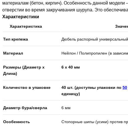
материалам (бетон, кирпич). Особенность данной модели
отверстии во время закручивания шурупа. Это обеспечив
Характеристики
Характеристика
Значе
Тип крепежа
Дюбель распорный универсальны
Материал
Нейлон / Полипропилен (в зависим
Размеры (Диаметр х
6 х 40 мм
Длина)
Количество в упаковке
40 шт.
(доступны упаковки по
50
единицу)
Диаметр бура/сверла
6 мм
Особенность
Стопорные шипы (усики) против п