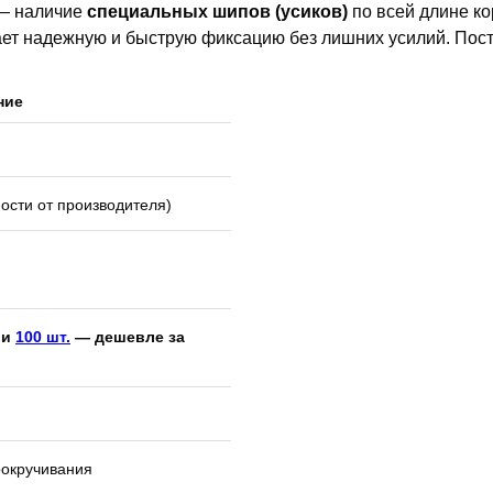
 — наличие
специальных шипов (усиков)
по всей длине к
ает надежную и быструю фиксацию без лишних усилий. Пост
ние
й
ости от производителя)
и
100 шт.
— дешевле за
рокручивания