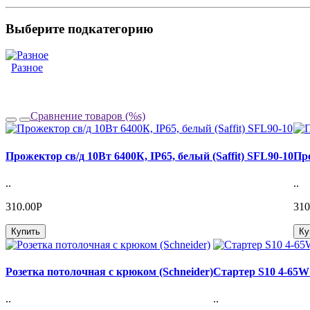
Выберите подкатегорию
Разное
Сравнение товаров (%s)
Прожектор св/д 10Вт 6400К, IP65, белый (Saffit) SFL90-10
Про
..
..
310.00Р
310
Купить
Ку
Розетка потолочная с крюком (Schneider)
Стартер S10 4-65W
..
..