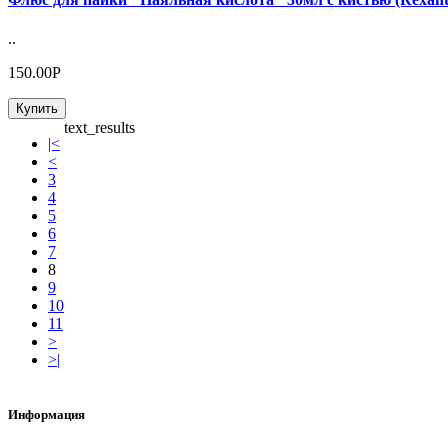
..
150.00Р
Купить
text_results
|<
<
3
4
5
6
7
8
9
10
11
>
>|
Информация