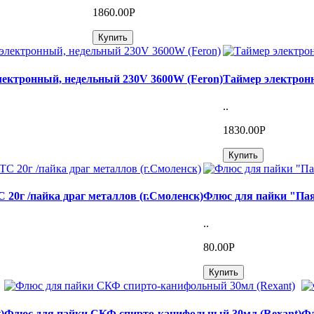
1860.00Р
Купить
лектронный, недельный 230V 3600W (Feron)
Таймер электронн
..
1830.00Р
Купить
20г /пайка драг металлов (г.Смоленск)
Флюс для пайки "Пая
..
80.00Р
Купить
)
Флюс для пайки СКФ спирто-канифольный 30мл (Rexant)
Фл