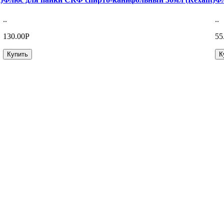
..
..
130.00Р
55
Купить
К