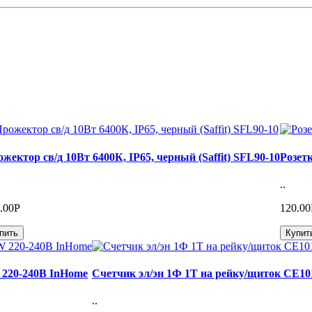
жектор св/д 10Вт 6400К, IP65, черный (Saffit) SFL90-10
Розет
..
.00Р
120.00
пить
Купит
 220-240В InHome
Счетчик эл/эн 1Ф 1Т на рейку/щиток CE101
..