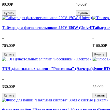
90.00Р
40.00Р
Купить
Купить
Таймер для фитосветильников 220V 150W (Univel)
Таймер э
..
..
765.00Р
1160.00Р
Купить
Купить
ТЭН д/настольных эл.плит "Россиянка" (Электра)
Флюс ВТС 
..
..
330.00Р
55.00Р
Купить
Купить
Флюс для пайки "Паяльная кислота" 30мл с кистью (Rexant