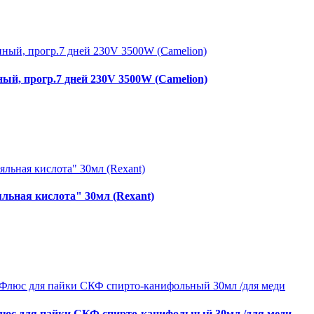
ый, прогр.7 дней 230V 3500W (Camelion)
льная кислота" 30мл (Rexant)
юс для пайки СКФ спирто-канифольный 30мл /для меди