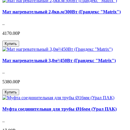
Мат нагревательный 2,0кв.м/300Вт (Грандекс "Matrix")
..
4170.00Р
Купить
Мат нагревательный 3,0м²/450Вт (Грандекс "Matrix")
..
5380.00Р
Купить
Муфта соединительная для трубы Ø16мм (Урал ПАК)
..