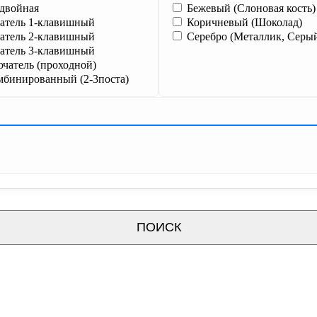
 двойная
Бежевый (Слоновая кость)
тель 1-клавишный
Коричневый (Шоколад)
тель 2-клавишный
Серебро (Металлик, Серы
тель 3-клавишный
чатель (проходной)
мбинированный (2-3поста)
ПОИСК