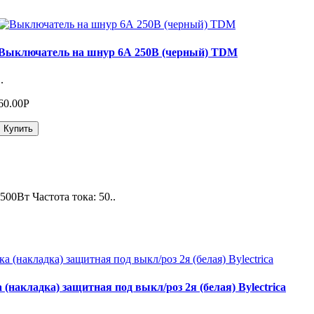
Выключатель на шнур 6А 250В (черный) TDM
..
60.00Р
Купить
0Вт Частота тока: 50..
 (накладка) защитная под выкл/роз 2я (белая) Bylectrica