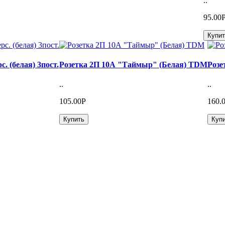
..
95.00
Купит
с. (белая) 3пост.
Розетка 2П 10А "Таймыр" (Белая) TDM
Розе
..
..
105.00Р
160.
Купить
Куп