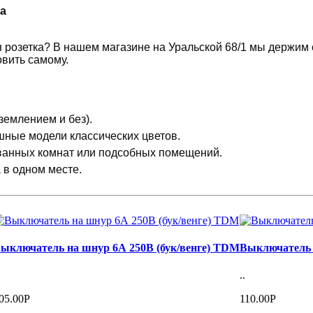
а
 розетка? В нашем магазине на Уральской 68/1 мы держим
овить самому.
землением и без).
ные модели классических цветов.
ванных комнат или подсобных помещений.
в одном месте.
ыключатель на шнур 6А 250В (бук/венге) TDM
Выключатель 
..
05.00Р
110.00Р