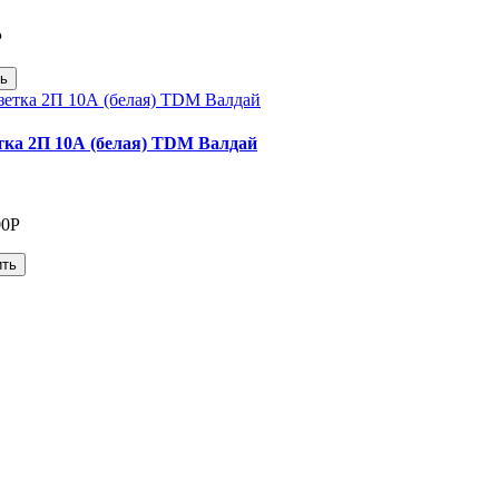
Р
ь
тка 2П 10А (белая) TDM Валдай
00Р
ить