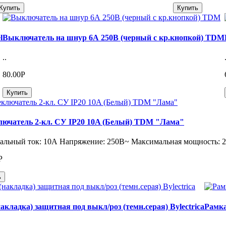
Купить
Купить
l
Выключатель на шнур 6А 250В (черный с кр.кнопкой) TDM
..
80.00Р
Купить
лючатель 2-кл. СУ IP20 10A (Белый) TDM "Лама"
льный ток: 10А Напряжение: 250В~ Максимальная мощность: 250
Р
ь
акладка) защитная под выкл/роз (темн.серая) Bylectrica
Рамка