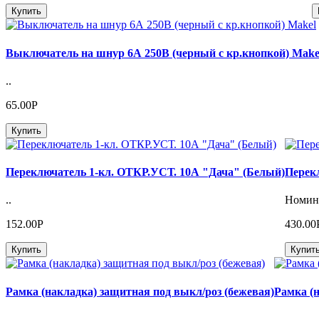
Купить
Выключатель на шнур 6А 250В (черный с кр.кнопкой) Make
..
65.00Р
Купить
Переключатель 1-кл. ОТКР.УСТ. 10А "Дача" (Белый)
Перек
..
Номина
152.00Р
430.00
Купить
Купит
Рамка (накладка) защитная под выкл/роз (бежевая)
Рамка (н