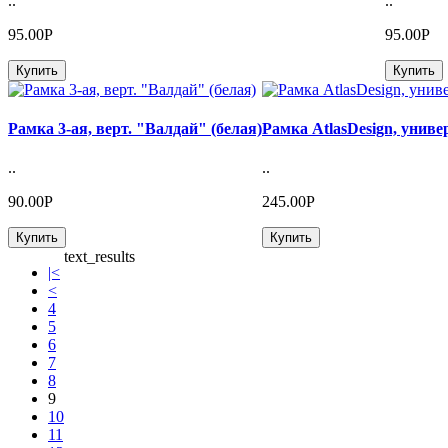
..
..
95.00Р
95.00Р
Купить
Купить
Рамка 3-ая, верт. "Валдай" (белая)
Рамка AtlasDesign, универ
..
..
90.00Р
245.00Р
Купить
Купить
text_results
|<
<
4
5
6
7
8
9
10
11