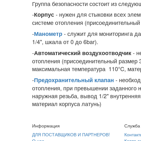
Группа безопасности состоит из следу
-
- нужен для стыковки всех элем
Корпус
системе отопления (присоединительный 
-
- служит для мониторинга д
Манометр
1/4", шкала от 0 до 6bar).
-
- н
Автоматический воздухоотводчик
отопления (присоединительный размер 3
максимальная температура 110°C, матер
-
- необход
Предохранительный клапан
отопления, при превышении заданного 
наружная резьба, вывод 1/2" внутренняя
материал корпуса латунь)
Информация
Служба
ДЛЯ ПОСТАВЩИКОВ И ПАРТНЕРОВ!
Контакт
О нас
Карта с