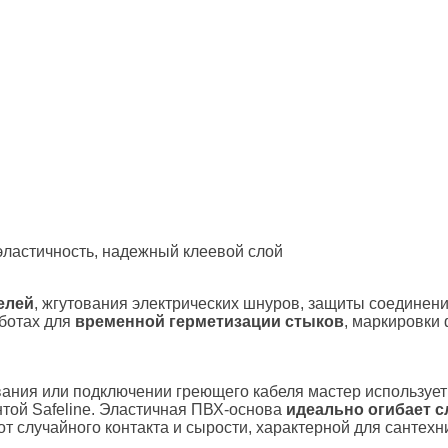
эластичность, надежный клеевой слой
елей
, жгутования электрических шнуров, защиты соединени
аботах для
временной герметизации стыков
, маркировки
ания или подключении греющего кабеля мастер использует 
нтой Safeline. Эластичная ПВХ-основа
идеально огибает 
от случайного контакта и сырости, характерной для сантехн