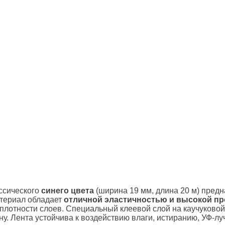
ссического
синего цвета
(ширина 19 мм, длина 20 м) пред
атериал обладает
отличной эластичностью и высокой п
лотности слоев. Специальный клеевой слой на каучуковой
ну. Лента устойчива к воздействию влаги, истиранию, УФ-л