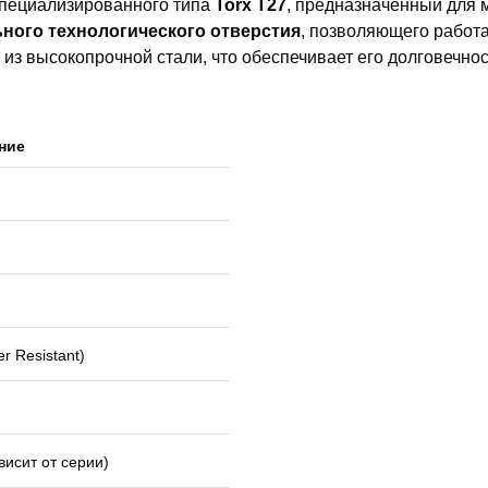
пециализированного типа
Torx T27
, предназначенный для 
ного технологического отверстия
, позволяющего работа
из высокопрочной стали, что обеспечивает его долговечнос
ние
r Resistant)
висит от серии)