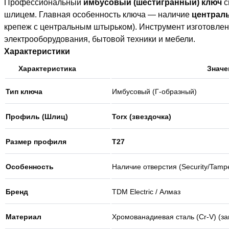
Профессиональный
имбусовый (шестигранный) ключ
с
шлицем. Главная особенность ключа — наличие
централь
крепеж с центральным штырьком). Инструмент изготовлен 
электрооборудования, бытовой техники и мебели.
Характеристики
Характеристика
Значе
Тип ключа
Имбусовый (Г-образный)
Профиль (Шлиц)
Torx (звездочка)
Размер профиля
T27
Особенность
Наличие отверстия (Security/Tampe
Бренд
TDM Electric / Алмаз
Материал
Хромованадиевая сталь (Cr-V) (за