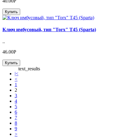
40.00Р
Купить
Ключ имбусовый, тип "Torx" Т45 (Sparta)
..
46.00Р
Купить
text_results
|<
<
1
2
3
4
5
6
7
8
9
>