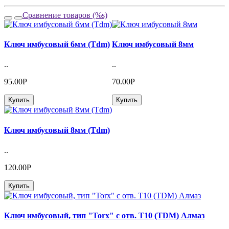
Сравнение товаров (%s)
Ключ имбусовый 6мм (Tdm)
Ключ имбусовый 8мм
..
..
95.00Р
70.00Р
Купить
Купить
Ключ имбусовый 8мм (Tdm)
..
120.00Р
Купить
Ключ имбусовый, тип "Torx" с отв. Т10 (TDM) Алмаз