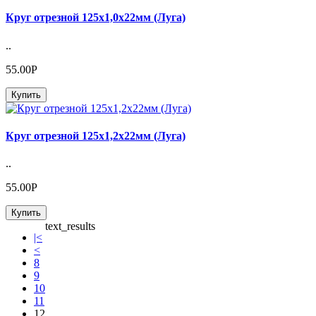
Круг отрезной 125х1,0х22мм (Луга)
..
55.00Р
Купить
Круг отрезной 125х1,2х22мм (Луга)
..
55.00Р
Купить
text_results
|<
<
8
9
10
11
12