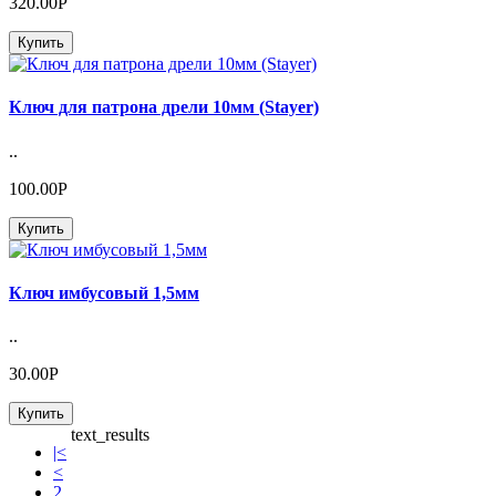
320.00Р
Купить
Ключ для патрона дрели 10мм (Stayer)
..
100.00Р
Купить
Ключ имбусовый 1,5мм
..
30.00Р
Купить
text_results
|<
<
2