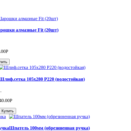
ошки алмазные Fit (20шт)
.00Р
пить
Шлиф.сетка 105х280 Р220 (водостойкая)
..
40.00Р
Купить
учка
Шпатель 100мм (обрезиненная ручка)