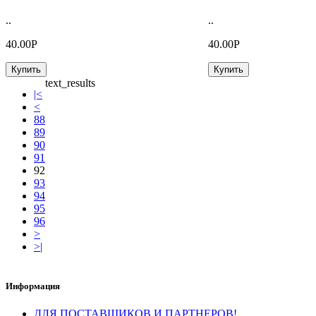
..
..
40.00Р
40.00Р
Купить
Купить
text_results
|<
<
88
89
90
91
92
93
94
95
96
>
>|
Информация
ДЛЯ ПОСТАВЩИКОВ И ПАРТНЕРОВ!