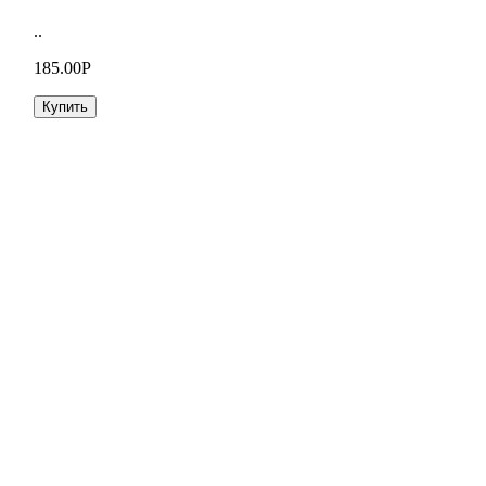
..
185.00Р
Купить