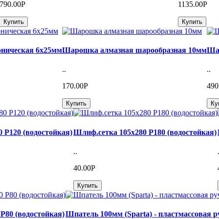
790.00Р
1135.00Р
Купить
Купить
ническая 6х25мм
Шарошка алмазная шарообразная 10мм
Шар
..
..
170.00Р
490
Купить
Ку
 Р120 (водостойкая)
Шлиф.сетка 105х280 Р180 (водостойкая)
..
40.00Р
Купить
Р80 (водостойкая)
Шпатель 100мм (Sparta) - пластмассовая р