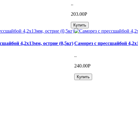
..
203.00Р
Купить
сшайбой 4,2х13мм, острие (0,5кг)
Саморез с прессшайбой 4,2х1
..
240.00Р
Купить