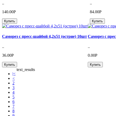
..
..
140.00Р
84.00Р
Купить
Купить
Саморез с пресс-шайбой 4,2х51 (острие) 10шт
Саморез с прес
..
..
36.00Р
0.00Р
Купить
Купить
text_results
|<
<
2
3
4
5
6
7
8
9