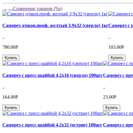
Сравнение товаров (%s)
Саморез д/окон.проф. желтый 3,9х32 (сверло) 1кг
Саморез с 
..
..
780.00Р
103.00Р
Купить
Купить
Саморез с пресс-шайбой 4,2х16 (сверло) 100шт
Саморез с пре
..
..
164.00Р
23.00Р
Купить
Купить
Саморез с пресс-шайбой 4,2х32 (острие) 100шт
Саморез с пре