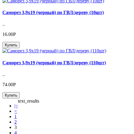
Саморез 3,9х19 (черный) по ГВЛ/дереву (10шт)
..
16.00Р
Купить
Саморез 3,9х19 (черный) по ГВЛ/дереву (110шт)
..
74.00Р
Купить
text_results
|<
<
1
2
3
4