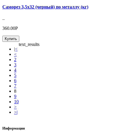
Саморез 3,5х32 (черный) по металлу (кг)
..
360.00Р
Купить
text_results
|<
<
2
3
4
5
6
7
8
9
10
>
>|
Информация