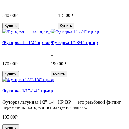
..
..
540.00Р
415.00Р
Купить
Купить
Футорка 1"-1/2" нр-вр
Футорка 1"-3/4" нр-вр
..
..
170.00Р
190.00Р
Купить
Купить
Футорка 1/2"-1/4" нр-вр
Футорка латунная 1/2"-1/4" НР-ВР — это резьбовой фитинг-
переходник, который используется для со..
105.00Р
Купить