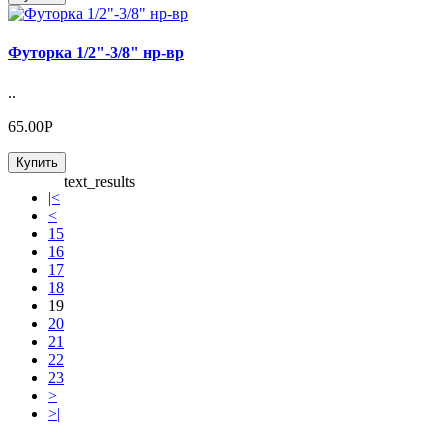
Футорка 1/2"-3/8" нр-вр
..
65.00Р
Купить
text_results
|<
<
15
16
17
18
19
20
21
22
23
>
>|