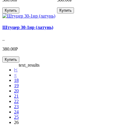
Купить
Купить
Штуцер 30-1нр (латунь)
..
380.00Р
Купить
text_results
|<
<
18
19
20
21
22
23
24
25
26